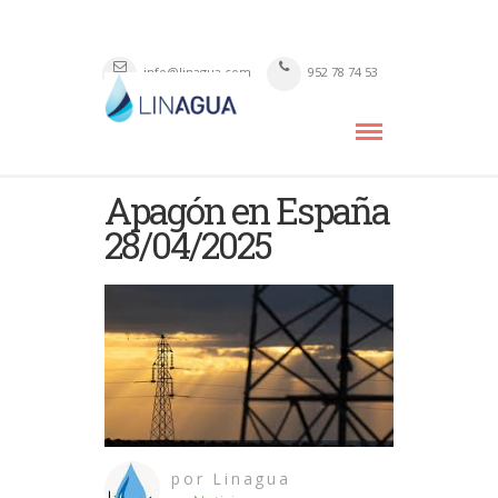
info@linagua.com
952 78 74 53
Apagón en España
28/04/2025
por
Linagua