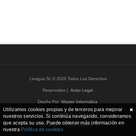
Linagua SL © 2025 Todos Los Derechos
Reservados |
Aviso Legal
Diseño Por
Master Informática
Utilizamos cookies propias y de terceros para mejorar
Inicio
|
Nosotros
|
Noticias
|
nuestros servicios. Si continúa navegando, consideramos
que acepta su uso. Puede obtener más información en
Contacto
|
Acceso Usuario
|
nuestra
Política de cookies